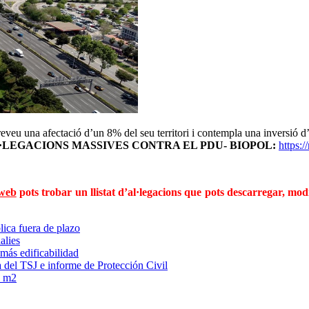
eu una afectació d’un 8% del seu territori i contempla una inversió d’u
LEGACIONS MASSIVES CONTRA EL PDU- BIOPOL:
https:
 web
pots trobar un ll
istat d’al·legacions que pots descarregar, mod
lica fuera de plazo
alies
más edificabilidad
 del TSJ e informe de Protección Civil
0 m2