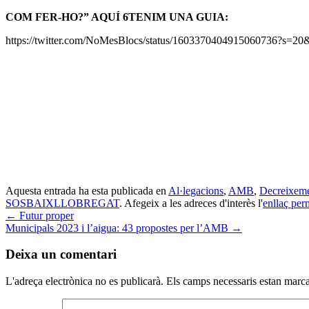
COM FER-HO?” AQUÍ 6TENIM UNA GUIA:
https://twitter.com/NoMesBlocs/status/1603370404915060736?
Aquesta entrada ha esta publicada en
Al·legacions
,
AMB
,
Decreixem
SOSBAIXLLOBREGAT
. Afegeix a les adreces d'interès l'
enllaç per
←
Futur proper
Municipals 2023 i l’aigua: 43 propostes per l’AMB
→
Deixa un comentari
L'adreça electrònica no es publicarà.
Els camps necessaris estan mar