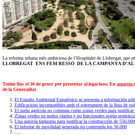
La reforma urbana més ambiciosa de l’Hospitalet de Llobregat, que prev
LLOBREGAT ENS FEM RESSÓ DE LA CAMPANYA D’AL·
Tenim fins el 30 de gener per presentar al.legacions. En
aquesta
de la Generalitat
El Estudio Ambiental Estratégico se presenta a información púb
Edificacions incompatibles amb el soterrament de la línia de rod
El suelo agrícola no computa como zonas verdes para justificar 
Zonas verdes en nudos viarios y no funcionales según sentencia
Una autovía fantasma para justificar la construcción de 556.00
El informe de movilidad generada no contempla los 50.000
….