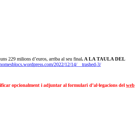
ns 229 milions d’euros, arriba al seu final
. A LA TAULA DEL
//nomesblocs.wordpress.com/2022/12/14/__trashed-3/
ificar opcionalment i adjuntar al formulari d’al·legacions del
web