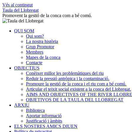
Vés al contingut
Taula del Llobregat
Promovent la gestió de la conca com a bé comú.
QUI SOM
Qui som?
La nostra història
Grup Promotor
Membres
Mapes de la conca
Contacte
OBJECTIUS
Conèixer millor les problemàtiques del riu
Reduir la pressió antròpica i la contaminació.
Promoure la gestió de la conca i el riu com a bé comú.
Articular el teixit social existent a la conca del Llobregat.
AIMS AND OBJECTIVES OF THE RIVER LLOB
OBJETIVOS DE LA TAULA DEL LLOBREGAT
ARXIU
Biblioteca
Aportar informació
Justificació i àmbits
ELS NOSTRES AMICS DIUEN
Política de privacitat