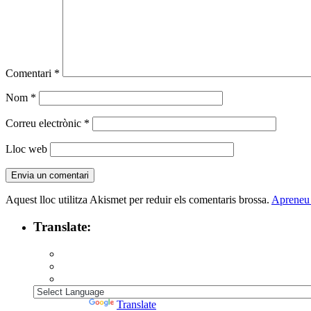
Comentari
*
Nom
*
Correu electrònic
*
Lloc web
Aquest lloc utilitza Akismet per reduir els comentaris brossa.
Apreneu 
Translate:
Powered by
Translate