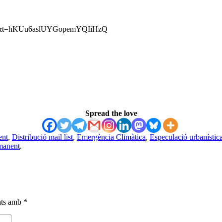
s=20&t=hKUu6aslUYGopemYQIiHzQ
Spread the love
ent
,
Distribució mail list
,
Emergència Climàtica
,
Especulació urbanístic
manent
.
cats amb
*