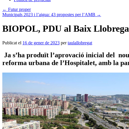
←
Futur proper
Municipals 2023 i l’aigua: 43 propostes per l’AMB
→
BIOPOL, PDU al Baix Llobrega
Publicat el
16 de gener de 2023
per
taulallobregat
Ja s’ha produït l’aprovació inicial del no
reforma urbana de l’Hospitalet, amb la par