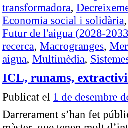
transformadora
,
Decreixem
Economia social i solidària
Futur de l'aigua (2028-2033
recerca
,
Macrogranges
,
Merc
aigua
,
Multimèdia
,
Sistemes
ICL, runams, extractivi
Publicat el
1 de desembre d
Darrerament s’han fet públic
màster que tenen molt d’int