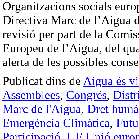
Organitzacions socials eur
Directiva Marc de l’Aigua d
revisió per part de la Com
Europeu de l’Aigua, del qua
alerta de les possibles con
Publicat dins de
Aigua és v
Assemblees
,
Congrés
,
Distr
Marc de l'Aigua
,
Dret humà 
Emergència Climàtica
,
Futu
Participació
,
UE Unió euro