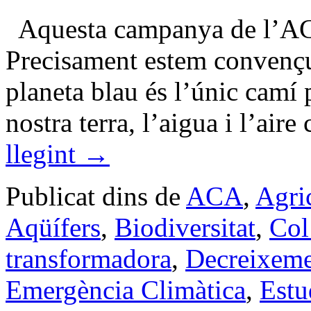
Aquesta campanya de l’ACA
Precisament estem convençut
planeta blau és l’únic camí
nostra terra, l’aigua i l’ai
llegint
→
Publicat dins de
ACA
,
Agri
Aqüífers
,
Biodiversitat
,
Col
transformadora
,
Decreixem
Emergència Climàtica
,
Estu