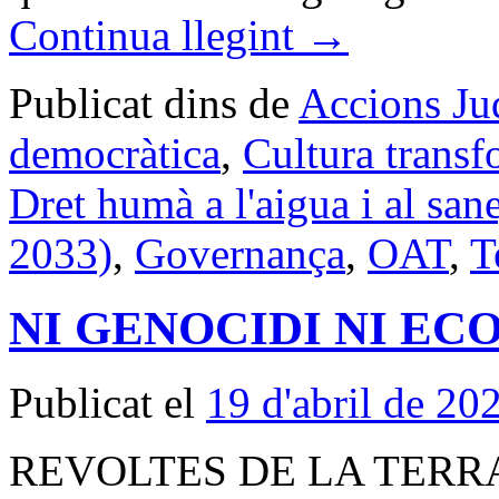
Continua llegint
→
Publicat dins de
Accions Jud
democràtica
,
Cultura trans
Dret humà a l'aigua i al san
2033)
,
Governança
,
OAT
,
T
NI GENOCIDI NI EC
Publicat el
19 d'abril de 20
REVOLTES DE LA TERRA al