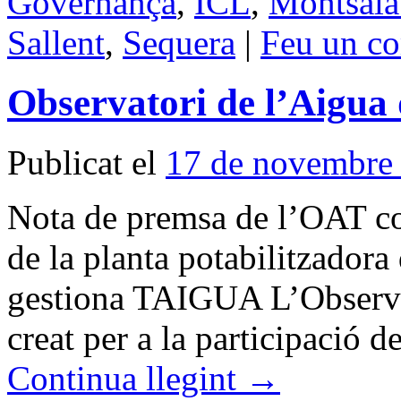
Governança
,
ICL
,
Montsala
Sallent
,
Sequera
|
Feu un co
Observatori de l’Aigua
Publicat el
17 de novembre
Nota de premsa de l’OAT com
de la planta potabilitzador
gestiona TAIGUA L’Observat
creat per a la participació d
Continua llegint
→