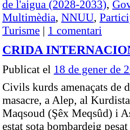
de l'aigua (2028-2033)
,
Gov
Multimèdia
,
NNUU
,
Partic
Turisme
|
1 comentari
CRIDA INTERNACIO
Publicat el
18 de gener de 
Civils kurds amenaçats de 
masacre, a Alep, al Kurdist
Maqsoud (Şêx Meqsûd) i As
estat sota bombardeig pesat 