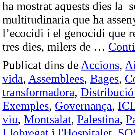
ha mostrat aquests dies la 
multitudinaria que ha assen
l’ecocidi i el genocidi que
tres dies, milers de …
Conti
Publicat dins de
Accions
,
Ai
vida
,
Assemblees
,
Bages
,
Co
transformadora
,
Distribució 
Exemples
,
Governança
,
IC
viu
,
Montsalat
,
Palestina
,
P
Llobregat i l'Hospitalet
,
SO