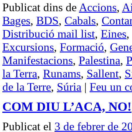
Publicat dins de
Accions
,
Ai
Bages
,
BDS
,
Cabals
,
Conta
Distribució mail list
,
Eines
Excursions
,
Formació
,
Gene
Manifestacions
,
Palestina
,
P
la Terra
,
Runams
,
Sallent
,
S
de la Terre
,
Súria
|
Feu un c
COM DIU L’ACA, NO!
Publicat el
3 de febrer de 2