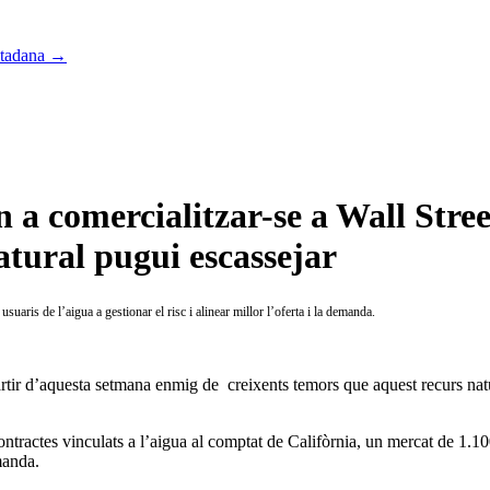
iutadana
→
 a comercialitzar-se a Wall Stre
atural pugui escassejar
uaris de l’aigua a gestionar el risc i alinear millor l’oferta i la demanda.
partir d’aquesta setmana enmig de creixents temors que aquest recurs nat
ractes vinculats a l’aigua al comptat de Califòrnia, un mercat de 1.10
emanda.