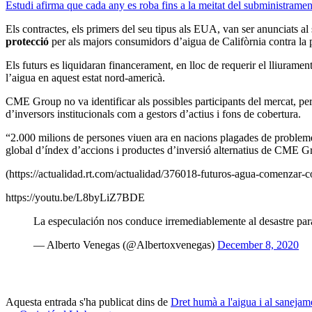
Estudi afirma que cada any es roba fins a la meitat del subministrame
Els contractes, els primers del seu tipus als EUA, van ser anunciats al 
protecció
per als majors consumidors d’aigua de Califòrnia contra la p
Els futurs es liquidaran financerament, en lloc de requerir el lliurament
l’aigua en aquest estat nord-americà.
CME Group no va identificar als possibles participants del mercat, per
d’inversors institucionals com a gestors d’actius i fons de cobertura.
“2.000 milions de persones viuen ara en nacions plagades de problem
global d’índex d’accions i productes d’inversió alternatius de CME Gro
(https://actualidad.rt.com/actualidad/376018-futuros-agua-comenzar-c
https://youtu.be/L8byLiZ7BDE
La especulación nos conduce irremediablemente al desastre para
— Alberto Venegas (@Albertoxvenegas)
December 8, 2020
Aquesta entrada s'ha publicat dins de
Dret humà a l'aigua i al sanejam