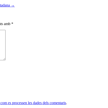
iutadana
→
cats amb
*
com es processen les dades dels comentaris
.