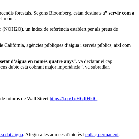
 incendis forestals. Segons Bloomberg, estan destinats a
” servir com a
 el món”.
r
(NQH2O), un índex de referència establert per als preus de
e Califòrnia, agències públiques d’aigua i serveis públics, així com
ssetat d’aigua en només quatre anys
“, va declarar el cap
ens dubte està cobrant major importància”, va subratllar.
de futuros de Wall Street
https://t.co/ToH6dfHktC
ssedat aigua
. Afegiu a les adreces d'interès l'
enllaç permanent
.