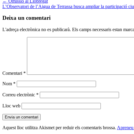
←
Omissió al Llobregat
L’Observatori de l’Aigua de Terrassa busca ampliar la participació c
Deixa un comentari
L'adreça electrònica no es publicarà.
Els camps necessaris estan mar
Comentari
*
Nom
*
Correu electrònic
*
Lloc web
Aquest lloc utilitza Akismet per reduir els comentaris brossa.
Apreneu 