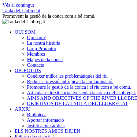
Vés al contingut
Taula del Llobregat
Promovent la gestió de la conca com a bé comú.
QUI SOM
Qui som?
La nostra història
Grup Promotor
Membres
Mapes de la conca
Contacte
OBJECTIUS
Conèixer millor les problemàtiques del riu
Reduir la pressió antròpica i la contaminació.
Promoure la gestió de la conca i el riu com a bé comú.
Articular el teixit social existent a la conca del Llobregat.
AIMS AND OBJECTIVES OF THE RIVER LLOB
OBJETIVOS DE LA TAULA DEL LLOBREGAT
ARXIU
Biblioteca
Aportar informació
Justificació i àmbits
ELS NOSTRES AMICS DIUEN
Política de privacitat