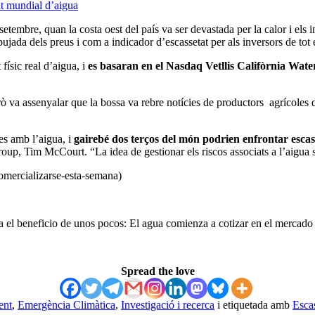
nt mundial d’aigua
setembre, quan la costa oest del país va ser devastada per la calor i els
ujada dels preus i com a indicador d’escassetat per als inversors de tot
 físic real d’aigua, i
es basaran en el Nasdaq Vetllis Califòrnia Wate
ò va assenyalar que la bossa va rebre notícies de productors agrícoles d
es amb l’aigua, i
gairebé dos terços del món podrien enfrontar esca
up, Tim McCourt. “La idea de gestionar els riscos associats a l’aigua s
omercializarse-esta-semana)
 el beneficio de unos pocos: El agua comienza a cotizar en el mercado 
Spread the love
ent
,
Emergència Climàtica
,
Investigació i recerca
i etiquetada amb
Esca