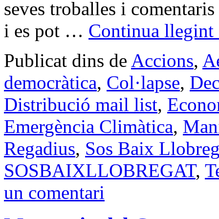
seves troballes i comentaris
i es pot …
Continua llegint
Publicat dins de
Accions
,
A
democràtica
,
Col·lapse
,
Dec
Distribució mail list
,
Econom
Emergència Climàtica
,
Mani
Regadius
,
Sos Baix Llobrega
SOSBAIXLLOBREGAT
,
T
un comentari