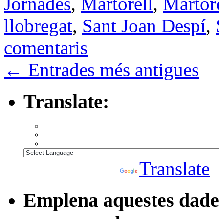
Jornades
,
Martorell
,
Martore
llobregat
,
Sant Joan Despí
,
comentaris
←
Entrades més antigues
Translate:
Powered by
Translate
Emplena aquestes dades