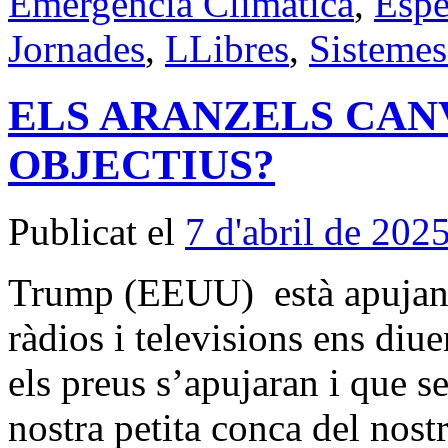
Emergència Climàtica
,
Espe
Jornades
,
LLibres
,
Sistemes
ELS ARANZELS CAN
OBJECTIUS?
Publicat el
7 d'abril de 202
Trump (EEUU) està apujant 
ràdios i televisions ens diu
els preus s’apujaran i que 
nostra petita conca del nost