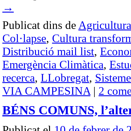
→
Publicat dins de
Agricultur
Col·lapse
,
Cultura transfor
Distribució mail list
,
Econom
Emergència Climàtica
,
Estu
recerca
,
LLobregat
,
Sisteme
VIA CAMPESINA
|
2 come
BÉNS COMUNS, l’alter
Publicat el
10 de febrer de 