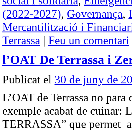
social i solidària
,
Emergènci
(2022-2027)
,
Governança
,
Mercantilització i Financiar
Terrassa
|
Feu un comentari
l’OAT De Terrassa i Ze
Publicat el
30 de juny de 2
L’OAT de Terrassa no para d
exemple acabat de cuinar:
TERRASSA” que permet a t