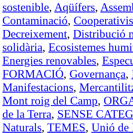
sostenible
,
Aqüífers
,
Assem
Contaminació
,
Cooperativi
Decreixement
,
Distribució m
solidària
,
Ecosistemes humi
Energies renovables
,
Especu
FORMACIÓ
,
Governança
,
Manifestacions
,
Mercantilit
Mont roig del Camp
,
ORG
de la Terra
,
SENSE CATE
Naturals
,
TEMES
,
Unió de 