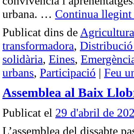
convivència i aprenentatges.
urbana. …
Continua llegin
Publicat dins de
Agricultur
transformadora
,
Distribució 
solidària
,
Eines
,
Emergència
urbans
,
Participació
|
Feu u
Assemblea al Baix Llob
Publicat el
29 d'abril de 20
L’assemblea del dissabte 