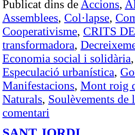
Publicat dins de
Accions
,
Al
Assemblees
,
Col·lapse
,
Com
Cooperativisme
,
CRITS D
transformadora
,
Decreixem
Economia social i solidària
Especulació urbanística
,
Go
Manifestacions
,
Mont roig 
Naturals
,
Soulèvements de l
comentari
SANT JORDI