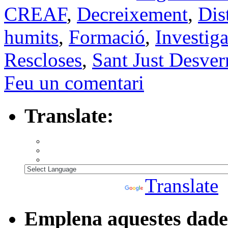
CREAF
,
Decreixement
,
Dis
humits
,
Formació
,
Investiga
Rescloses
,
Sant Just Desver
Feu un comentari
Translate:
Powered by
Translate
Emplena aquestes dades