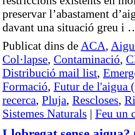
restriccions existents en mol
preservar l’abastament d’ai
davant una situació greu i
Publicat dins de
ACA
,
Aigu
Col·lapse
,
Contaminació
,
C
Distribució mail list
,
Emergè
Formació
,
Futur de l'aigua
recerca
,
Pluja
,
Rescloses
,
Ri
Sistemes Naturals
|
Feu un 
Llobregat sense aigua?