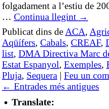
folgadament a l’estiu de 200
…
Continua llegint
→
Publicat dins de
ACA
,
Agri
Aqüífers
,
Cabals
,
CREAF
,
list
,
DMA Directiva Marc de
Estat Espanyol
,
Exemples
,
Pluja
,
Sequera
|
Feu un com
←
Entrades més antigues
Translate: