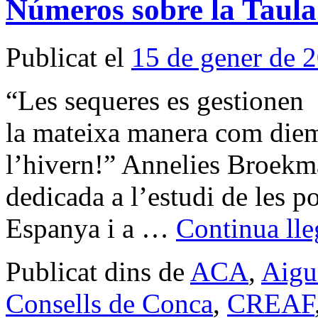
Números sobre la Taula
Publicat el
15 de gener de 
“Les sequeres es gestionen
la mateixa manera com diem
l’hivern!” Annelies Broekma
dedicada a l’estudi de les po
Espanya i a …
Continua lle
Publicat dins de
ACA
,
Aigu
Consells de Conca
,
CREAF