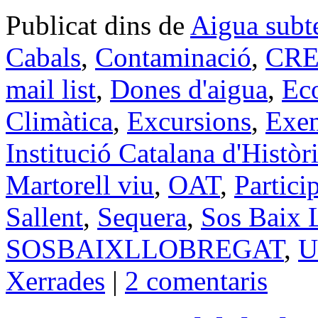
Publicat dins de
Aigua subt
Cabals
,
Contaminació
,
CRE
mail list
,
Dones d'aigua
,
Eco
Climàtica
,
Excursions
,
Exe
Institució Catalana d'Històr
Martorell viu
,
OAT
,
Partici
Sallent
,
Sequera
,
Sos Baix L
SOSBAIXLLOBREGAT
,
U
Xerrades
|
2 comentaris