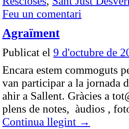
Rescloses
,
Sant Just Desver
Feu un comentari
Agraïment
Publicat el
9 d'octubre de 2
Encara estem commoguts per
van participar a la jorn
ahir a Sallent. Gràcies a to
plens de notes, àudios , fot
Continua llegint
→