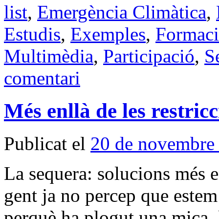
list
,
Emergència Climàtica
,
Estudis
,
Exemples
,
Formac
Multimèdia
,
Participació
,
S
comentari
Més enllà de les restricc
Publicat el
20 de novembre
La sequera: solucions més en
gent ja no percep que estem
perquè ha plogut una mica, 