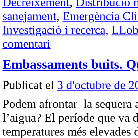
Decreixement
,
Distribució m
sanejament
,
Emergència Cli
Investigació i recerca
,
LLob
comentari
Embassaments buits. Qu
Publicat el
3 d'octubre de 2
Podem afrontar la sequera 
l’aigua? El període que va d
temperatures més elevades 