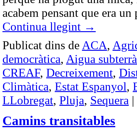
acabem pensant que era un 
Continua llegint
→
Publicat dins de
ACA
,
Agri
democràtica
,
Aigua subterrà
CREAF
,
Decreixement
,
Dis
Climàtica
,
Estat Espanyol
,
LLobregat
,
Pluja
,
Sequera
|
Camins transitables