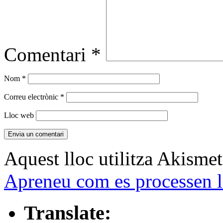
Comentari
*
Nom
*
Correu electrònic
*
Lloc web
Aquest lloc utilitza Akismet
Apreneu com es processen l
Translate: