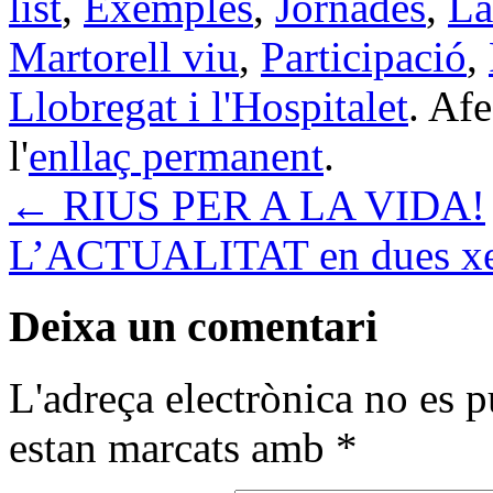
list
,
Exemples
,
Jornades
,
La
Martorell viu
,
Participació
,
Llobregat i l'Hospitalet
. Afe
l'
enllaç permanent
.
←
RIUS PER A LA VIDA!
L’ACTUALITAT en dues xe
Deixa un comentari
L'adreça electrònica no es p
estan marcats amb
*