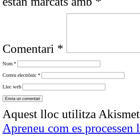
estan marcats amb
*
Comentari
*
Nom
*
Correu electrònic
*
Lloc web
Aquest lloc utilitza Akismet
Apreneu com es processen l