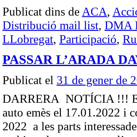
Publicat dins de
ACA
,
Acci
Distribució mail list
,
DMA Di
LLobregat
,
Participació
,
Ru
PASSAR L’ARADA DA
Publicat el
31 de gener de 
DARRERA NOTÍCIA !!! El ju
auto emès el 17.01.2022 i c
2022 a les parts interessade