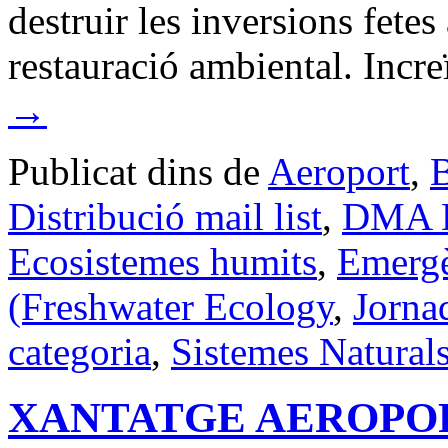
destruir les inversions fete
restauració ambiental. Incr
→
Publicat dins de
Aeroport
,
B
Distribució mail list
,
DMA Di
Ecosistemes humits
,
Emergè
(Freshwater Ecology
,
Jorna
categoria
,
Sistemes Natural
XANTATGE AEROPO