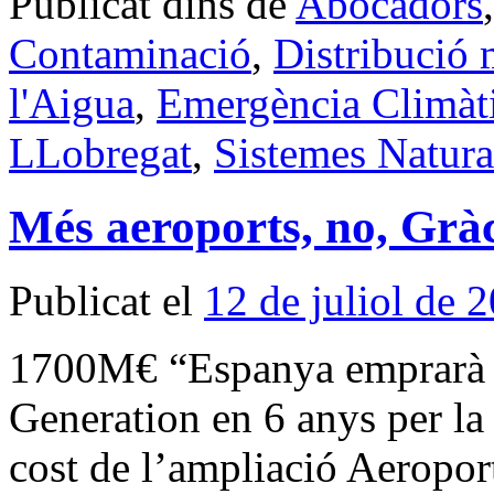
Publicat dins de
Abocadors
Contaminació
,
Distribució m
l'Aigua
,
Emergència Climàt
LLobregat
,
Sistemes Natura
Més aeroports, no, Gràc
Publicat el
12 de juliol de 
1700M€ “Espanya emprarà 
Generation en 6 anys per la 
cost de l’ampliació Aeropor