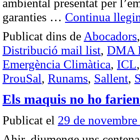
ambiental presentat per l’em
garanties …
Continua llegi
Publicat dins de
Abocadors
Distribució mail list
,
DMA Di
Emergència Climàtica
,
ICL
ProuSal
,
Runams
,
Sallent
,
S
Els maquis no ho farien
Publicat el
29 de novembre
Ahir, diumenge,uns centenar