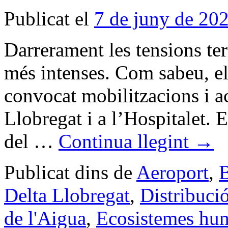
Publicat el
7 de juny de 20
Darrerament les tensions terr
més intenses. Com sabeu, els
convocat mobilitzacions i ac
Llobregat i a l’Hospitalet. E
del …
Continua llegint
→
Publicat dins de
Aeroport
,
B
Delta Llobregat
,
Distribució
de l'Aigua
,
Ecosistemes hum