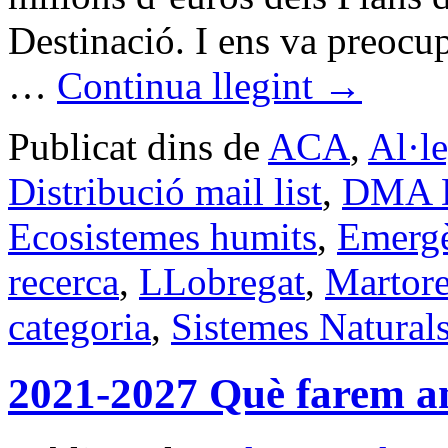
Destinació. I ens va preocupa
…
Continua llegint
→
Publicat dins de
ACA
,
Al·l
Distribució mail list
,
DMA Di
Ecosistemes humits
,
Emergè
recerca
,
LLobregat
,
Martore
categoria
,
Sistemes Natural
2021-2027 Què farem a