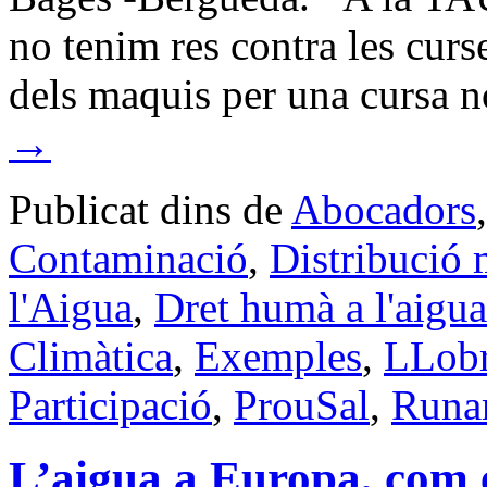
no tenim res contra les curs
dels maquis per una cursa
→
Publicat dins de
Abocadors
Contaminació
,
Distribució m
l'Aigua
,
Dret humà a l'aigua
Climàtica
,
Exemples
,
LLobr
Participació
,
ProuSal
,
Runa
L’aigua a Europa, com 