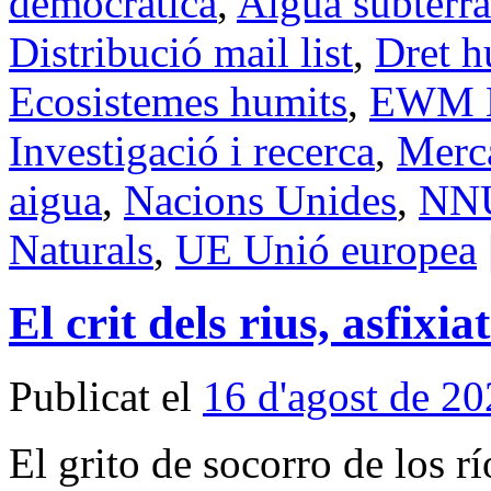
democràtica
,
Aigua subterrà
Distribució mail list
,
Dret h
Ecosistemes humits
,
EWM E
Investigació i recerca
,
Merca
aigua
,
Nacions Unides
,
NN
Naturals
,
UE Unió europea
El crit dels rius, asfixi
Publicat el
16 d'agost de 2
El grito de socorro de los r