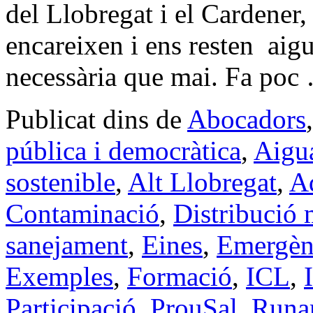
del Llobregat i el Cardener,
encareixen i ens resten ai
necessària que mai. Fa po
Publicat dins de
Abocadors
pública i democràtica
,
Aigua
sostenible
,
Alt Llobregat
,
A
Contaminació
,
Distribució m
sanejament
,
Eines
,
Emergèn
Exemples
,
Formació
,
ICL
,
Participació
,
ProuSal
,
Runa