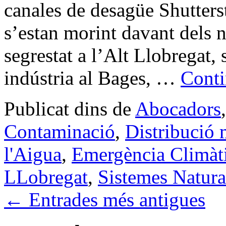
canales de desagüe Shutter
s’estan morint davant dels n
segrestat a l’Alt Llobregat, s
indústria al Bages, …
Conti
Publicat dins de
Abocadors
Contaminació
,
Distribució m
l'Aigua
,
Emergència Climàt
LLobregat
,
Sistemes Natura
←
Entrades més antigues