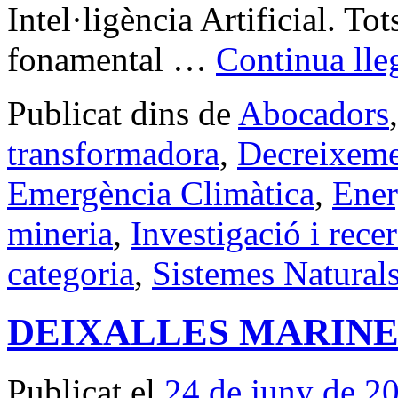
Intel·ligència Artificial. T
fonamental …
Continua lle
Publicat dins de
Abocadors
transformadora
,
Decreixem
Emergència Climàtica
,
Ener
mineria
,
Investigació i rece
categoria
,
Sistemes Natural
DEIXALLES MARINE
Publicat el
24 de juny de 2