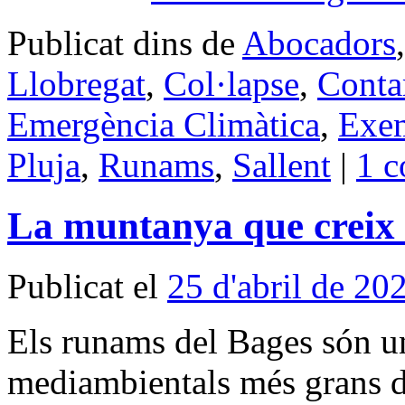
Publicat dins de
Abocadors
Llobregat
,
Col·lapse
,
Conta
Emergència Climàtica
,
Exe
Pluja
,
Runams
,
Sallent
|
1 c
La muntanya que creix i
Publicat el
25 d'abril de 20
Els runams del Bages són u
mediambientals més grans de