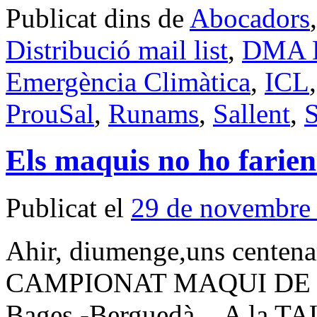
Publicat dins de
Abocadors
Distribució mail list
,
DMA Di
Emergència Climàtica
,
ICL
ProuSal
,
Runams
,
Sallent
,
S
Els maquis no ho farien
Publicat el
29 de novembre
Ahir, diumenge,uns centenar
CAMPIONAT MAQUI DE 
Bages -Berguedà. A la