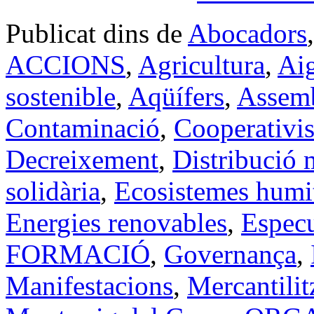
Publicat dins de
Abocadors
ACCIONS
,
Agricultura
,
Aig
sostenible
,
Aqüífers
,
Assem
Contaminació
,
Cooperativi
Decreixement
,
Distribució m
solidària
,
Ecosistemes humi
Energies renovables
,
Especu
FORMACIÓ
,
Governança
,
Manifestacions
,
Mercantilit