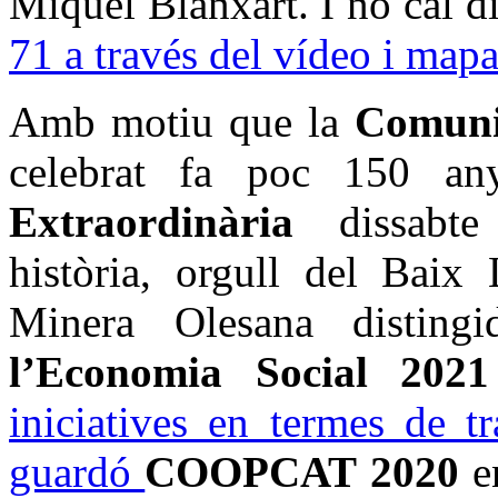
Miquel Blanxart. I no cal d
71 a través del vídeo i mapa
Amb motiu que la
Comuni
celebrat fa poc 150 a
Extraordinària
dissabte 
història, orgull del Baix
Minera Olesana disting
l’Economia Social 20
iniciatives en termes de tr
guardó
COOPCAT 2020
e